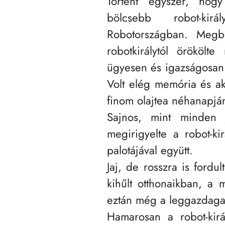
Történt egyszer, hog
bölcsebb robot-királ
Robotországban. Megbo
robotkirálytól örökölt
ügyesen és igazságosan 
Volt elég memória és ak
finom olajtea néhanapjá
Sajnos, mint minden 
megirigyelte a robot-ki
palotájával együtt.
Jaj, de rosszra is fordu
kihűlt otthonaikban, a 
eztán még a leggazdaga
Hamarosan a robot-kirá