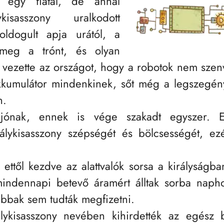
y egy fiatal, de annál
ykisasszony uralkodott
ldogult apja urától, a
e meg a trónt, és olyan
vezette az országot, hogy a robotok nem sze
kumulátor mindenkinek, sőt még a legszegénye
n.
jónak, ennek is vége szakadt egyszer. 
rálykisasszony szépségét és bölcsességét, e
lt ettől kezdve az alattvalók sorsa a királyság
mindennapi betevő áramért álltak sorba napho
bbak sem tudták megfizetni.
lykisasszony nevében kihirdették az egész