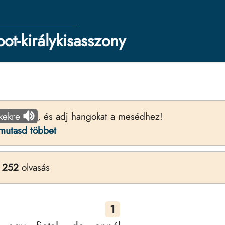
bot-királykisasszony
kekre
, és adj hangokat a mesédhez!
mutasd többet
,
252
olvasás
1