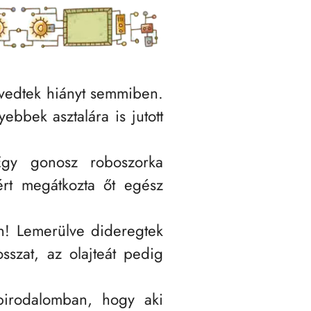
nvedtek hiányt semmiben.
bbek asztalára is jutott
Egy gonosz roboszorka
zért megátkozta őt egész
ban! Lemerülve dideregtek
sszat, az olajteát pedig
 birodalomban, hogy aki