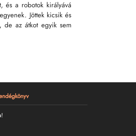
t, és a robotok királyává
egyenek. Jöttek kicsik és
, de az átkot egyik sem
endégkönyv
a!