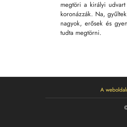
megtöri a királyi udvart
koronázzák. Na, gyűltek 
nagyok, erősek és gyen
tudta megtörni.
A weboldal
©