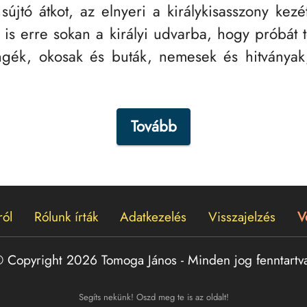
 sújtó átkot, az elnyeri a királykisasszony kezé
is erre sokan a királyi udvarba, hogy próbát t
gék, okosak és buták, nemesek és hitványak
Tovább
ról
Rólunk írták
Adatkezelés
Visszajelzés
V
 Copyright 2026 Tomoga János
-
Minden jog fenntartv
Segíts nekünk! Oszd meg te is az oldalt!