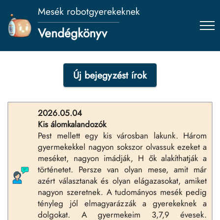
Mesék robotgyerekeknek
Vendégkönyv
Új bejegyzést írok
2026.05.04
Kis álomkalandozók
Pest mellett egy kis városban lakunk. Három
gyermekekkel nagyon sokszor olvassuk ezeket a
meséket, nagyon imádják, H ők alakíthatják a
történetet. Persze van olyan mese, amit már
azért választanak és olyan elágazasokat, amiket
nagyon szeretnek. A tudományos mesék pedig
tényleg jól elmagyarázzák a gyerekeknek a
dolgokat. A gyermekeim 3,7,9 évesek.