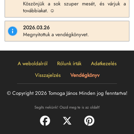
Köszönjük a sok szuper mesét, és várjuk a
továbbiakat. ☺️
2026.03.26
Megnyitottuk a vendégkönyvet.
A weboldalról
Rólunk írták
Adatkezelés
Visszajelzés
Vendégkönyv
© Copyright 2026 Tomoga János
Minden jog fenntartva!
Segíts nekünk! Oszd meg te is az oldalt!