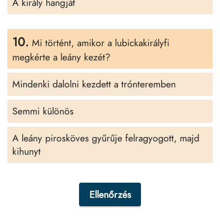
A király hangját
10.
Mi történt, amikor a lubickakirályfi
megkérte a leány kezét?
Mindenki dalolni kezdett a trónteremben
Semmi különös
A leány pirosköves gyűrűje felragyogott, majd
kihunyt