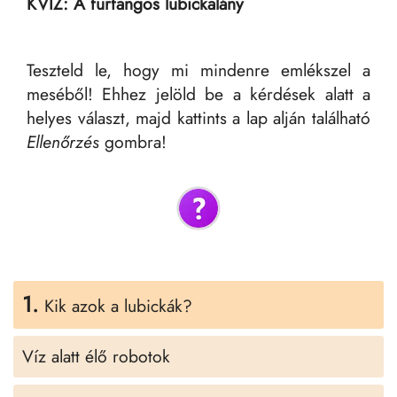
KVÍZ: A furfangos lubickalány
Teszteld le, hogy mi mindenre emlékszel a
meséből! Ehhez jelöld be a kérdések alatt a
helyes választ, majd kattints a lap alján található
Ellenőrzés
gombra!
1.
Kik azok a lubickák?
Víz alatt élő robotok