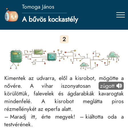
Tomoga János
A bűvös kockastély
2
Kimentek az udvarra, elől a kisrobot, mögötte a
nővére. A vihar iszonyatosan
zúgott
körülöttük, falevelek és ágdarabkák kavarogtak
mindenfelé. A kisrobot meglátta piros
rézmellénykét az eperfa alatt.
– Maradj itt, érte megyek! – kiáltotta oda a
testvérének.