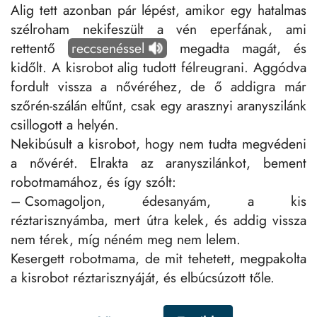
Alig tett azonban pár lépést, amikor egy hatalmas
szélroham nekifeszült a vén eperfának, ami
rettentő
reccsenéssel
megadta magát, és
kidőlt. A kisrobot alig tudott félreugrani. Aggódva
fordult vissza a nővéréhez, de ő addigra már
szőrén-szálán eltűnt, csak egy arasznyi aranyszilánk
csillogott a helyén.
Nekibúsult a kisrobot, hogy nem tudta megvédeni
a nővérét. Elrakta az aranyszilánkot, bement
robotmamához, és így szólt:
– Csomagoljon, édesanyám, a kis
réztarisznyámba, mert útra kelek, és addig vissza
nem térek, míg néném meg nem lelem.
Kesergett robotmama, de mit tehetett, megpakolta
a kisrobot réztarisznyáját, és elbúcsúzott tőle.